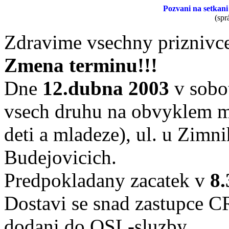
Pozvani na setkani
(spr
Zdravime vsechny priznivce
Zmena terminu!!!
Dne
12.dubna 2003
v sobo
vsech druhu na obvyklem m
deti a mladeze), ul. u Zimn
Budejovicich.
Predpokladany zacatek v
8.
Dostavi se snad zastupce C
dodani do QSL-sluzby.