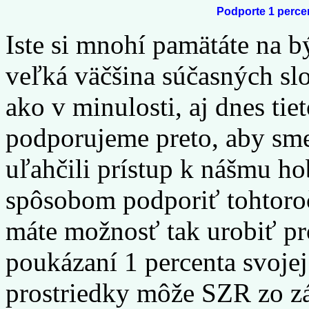
Podporte 1 perce
Iste si mnohí pamätáte na b
veľká väčšina súčasných sl
ako v minulosti, aj dnes ti
podporujeme preto, aby sm
uľahčili prístup k nášmu h
spôsobom podporiť tohtoro
máte možnosť tak urobiť pr
poukázaní 1 percenta svoje
prostriedky môže SZR zo zá