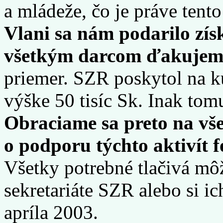
a mládeže, čo je práve tento
Vlani sa nám podarilo zís
všetkým darcom ďakujem
priemer. SZR poskytol na k
výške 50 tisíc Sk. Inak tom
Obraciame sa preto na vš
o podporu týchto aktivít
Všetky potrebné tlačivá mô
sekretariáte SZR alebo si ic
apríla 2003.